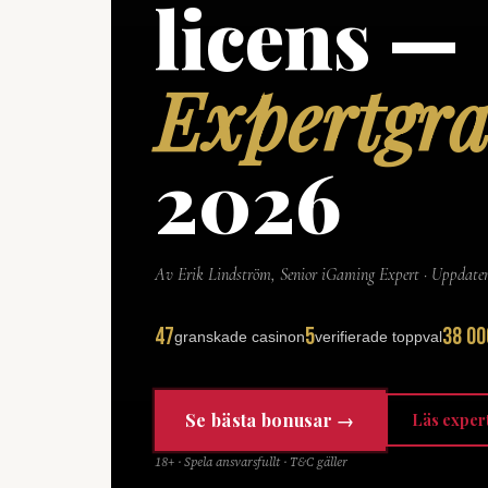
licens —
Expertgr
2026
Av Erik Lindström, Senior iGaming Expert · Uppdate
47
5
38 00
granskade casinon
verifierade toppval
Se bästa bonusar →
Läs exper
18+ · Spela ansvarsfullt · T&C gäller